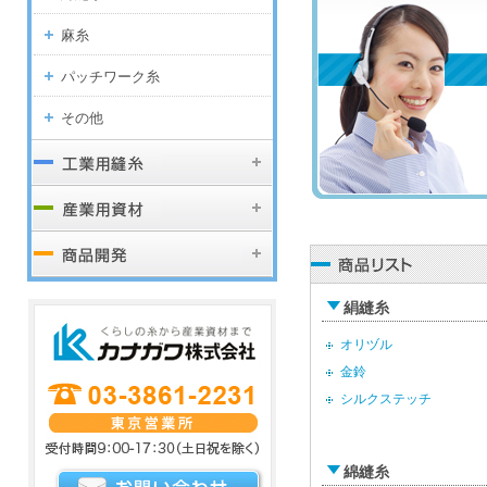
麻糸
パッチワーク糸
その他
絹縫糸
オリヅル
金鈴
シルクステッチ
綿縫糸