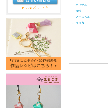
オリヅル
金鈴
アースベル
タコ糸