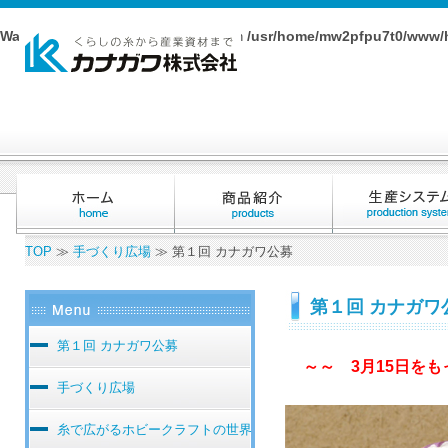
Warning
/usr/home/mw2pfpu7t0/www/h
: Undefined array key "_exec" in
TOP
≫
手づくり広場
≫ 第１回 カナガワ公募
第１回 カナガワ
第１回 カナガワ公募
～～ 3月15日を
手づくり広場
糸で広がるホビークラフトの世界