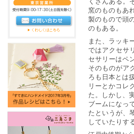
くさんある。
窯のものもあ
製のもので頭
のもある。
また、ラッキ
ではアクセサ
セサリーはペ
そのものがア
ろも日本とは
リーとかコレ
た。しかし、
ブームになっ
たというが、
していたりす