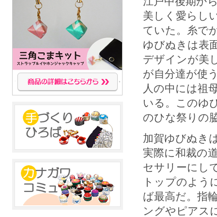
江戸中後期か
美しく愛らし
ていた。糸で
ゆびぬきは表
デザインが美
が自分達が使
人の中には祖
いる。このゆ
のひな祭りの
加賀ゆびぬき
実際に和裁の
セサリーにし
トップのよう
ば最高だ。指
ングやピアス