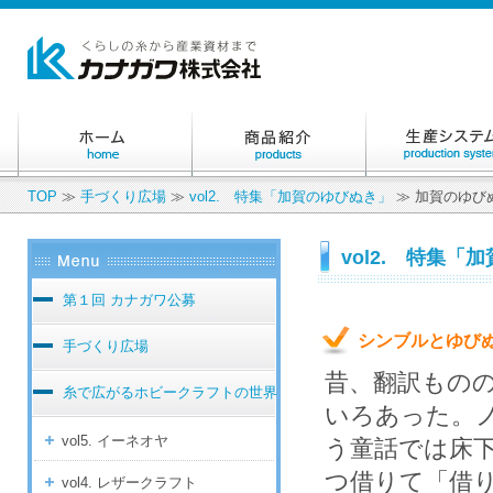
TOP
≫
手づくり広場
≫
vol2. 特集「加賀のゆびぬき」
≫ 加賀のゆび
vol2. 特集「
第１回 カナガワ公募
シンブルとゆび
手づくり広場
昔、翻訳もの
糸で広がるホビークラフトの世界
いろあった。
vol5. イーネオヤ
う童話では床
つ借りて「借
vol4. レザークラフト