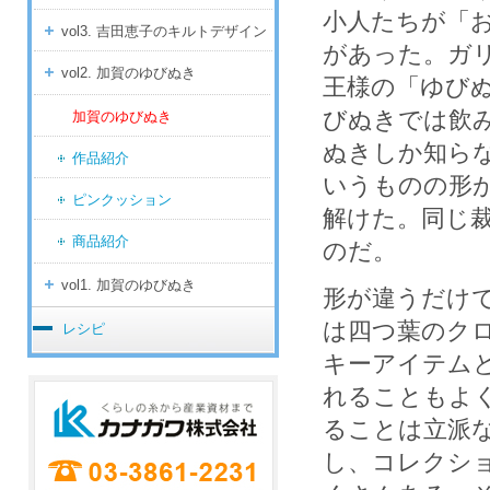
小人たちが「
vol3. 吉田恵子のキルトデザイン
があった。ガ
vol2. 加賀のゆびぬき
王様の「ゆび
びぬきでは飲
加賀のゆびぬき
ぬきしか知ら
作品紹介
いうものの形
ピンクッション
解けた。同じ
商品紹介
のだ。
vol1. 加賀のゆびぬき
形が違うだけ
は四つ葉のク
レシピ
キーアイテム
れることもよ
ることは立派
し、コレクシ